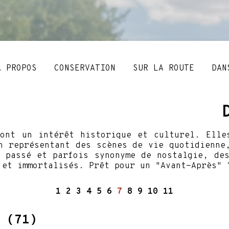
A PROPOS
CONSERVATION
SUR LA ROUTE
DAN
 ont un intérêt historique et culturel. Elle
n représentant des scènes de vie quotidienne
 passé et parfois synonyme de nostalgie, de
 et immortalisés. Prêt pour un "Avant-Après"
1
2
3
4
5
6
7
8
9
10
11
 (71)